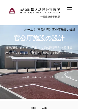
一級建築士事務所
ホーム
》
事業内容
》官公庁施設の設計
官公庁施設の設計
都道府県、市町村、行政法人等の建築設計・監理業
務を行っています。新築から解体まで幅広く手掛け
ています。
2014年 中央ふ頭クルーズターミナル 実績